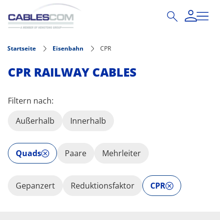
Direkt zum Inhalt
Startseite
Eisenbahn
CPR
CPR RAILWAY CABLES
Filtern nach:
Außerhalb
Innerhalb
Quads
Paare
Mehrleiter
Gepanzert
Reduktionsfaktor
CPR