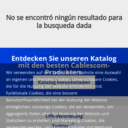
No se encontró ningún resultado para
la busqueda dada
Entdecken Sie unseren Katalog
mit den besten Cablescom-
Produkten.
Wir verwenden auf den Seiten dieser Website eine Auswahl
an eigenen und fremden Cookies: Unverzichtbare Cookies,
Katalog herunterladen
die für die Nutzung der Website erforderlich sind;
funktionale Cookies, die eine bessere
Benutzerfreundlichkeit bei der Nutzung der Website
ermöglichen; Leistungs-Cookies, die wir verwenden, um
aggregierte Daten über die Nutzung der Website und
CPR-Verordnung
Statistiken zu erstellen; und Marketing-Cookies, die
Twitter
verwendet werden, um relevante Inhalte und Werbung