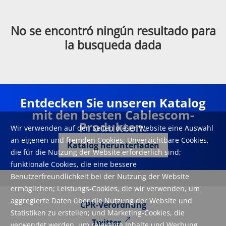
No se encontró ningún resultado para
la busqueda dada
Entdecken Sie unseren Katalog
mit den besten Cablescom-
Produkten.
Wir verwenden auf den Seiten dieser Website eine Auswahl
an eigenen und fremden Cookies: Unverzichtbare Cookies,
Katalog herunterladen
die für die Nutzung der Website erforderlich sind;
funktionale Cookies, die eine bessere
Benutzerfreundlichkeit bei der Nutzung der Website
ermöglichen; Leistungs-Cookies, die wir verwenden, um
aggregierte Daten über die Nutzung der Website und
CPR-Verordnung
Statistiken zu erstellen; und Marketing-Cookies, die
Twitter
verwendet werden, um relevante Inhalte und Werbung