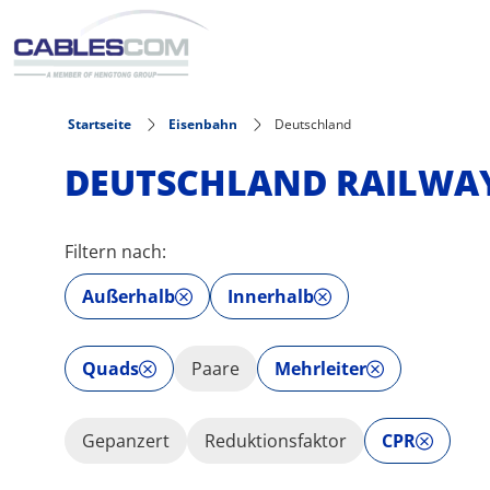
Direkt zum Inhalt
Startseite
Eisenbahn
Deutschland
DEUTSCHLAND RAILWAY
Filtern nach:
Außerhalb
Innerhalb
Quads
Paare
Mehrleiter
Gepanzert
Reduktionsfaktor
CPR