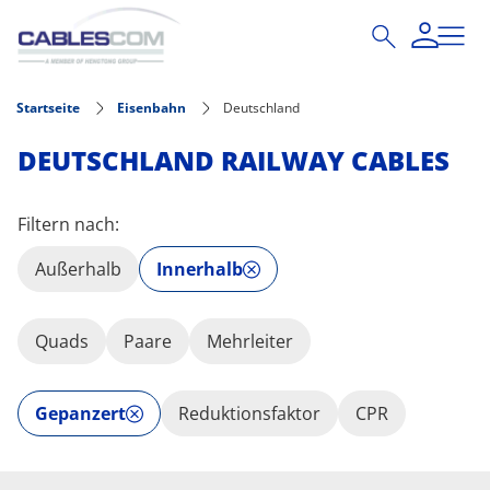
Direkt zum Inhalt
Startseite
Eisenbahn
Deutschland
DEUTSCHLAND RAILWAY CABLES
Filtern nach:
Außerhalb
Innerhalb
Quads
Paare
Mehrleiter
Gepanzert
Reduktionsfaktor
CPR