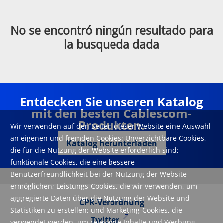
No se encontró ningún resultado para
la busqueda dada
Entdecken Sie unseren Katalog
mit den besten Cablescom-
Produkten.
Wir verwenden auf den Seiten dieser Website eine Auswahl
an eigenen und fremden Cookies: Unverzichtbare Cookies,
Katalog herunterladen
die für die Nutzung der Website erforderlich sind;
funktionale Cookies, die eine bessere
Benutzerfreundlichkeit bei der Nutzung der Website
ermöglichen; Leistungs-Cookies, die wir verwenden, um
aggregierte Daten über die Nutzung der Website und
CPR-Verordnung
Statistiken zu erstellen; und Marketing-Cookies, die
Twitter
verwendet werden, um relevante Inhalte und Werbung