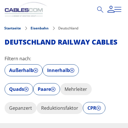
Direkt zum Inhalt
Startseite
Eisenbahn
Deutschland
DEUTSCHLAND RAILWAY CABLES
Filtern nach:
Außerhalb
Innerhalb
Quads
Paare
Mehrleiter
Gepanzert
Reduktionsfaktor
CPR