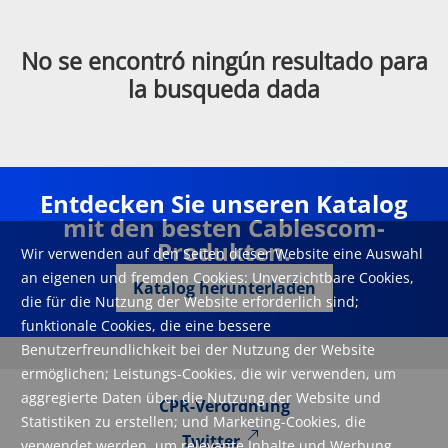
No se encontró ningún resultado para
la busqueda dada
Entdecken Sie unseren Katalog
mit den besten Cablescom-
Produkten.
Wir verwenden auf den Seiten dieser Website eine Auswahl
an eigenen und fremden Cookies: Unverzichtbare Cookies,
Katalog herunterladen
die für die Nutzung der Website erforderlich sind;
funktionale Cookies, die eine bessere
Benutzerfreundlichkeit bei der Nutzung der Website
ermöglichen; Leistungs-Cookies, die wir verwenden, um
aggregierte Daten über die Nutzung der Website und
CPR-Verordnung
Statistiken zu erstellen; und Marketing-Cookies, die
Twitter
verwendet werden, um relevante Inhalte und Werbung