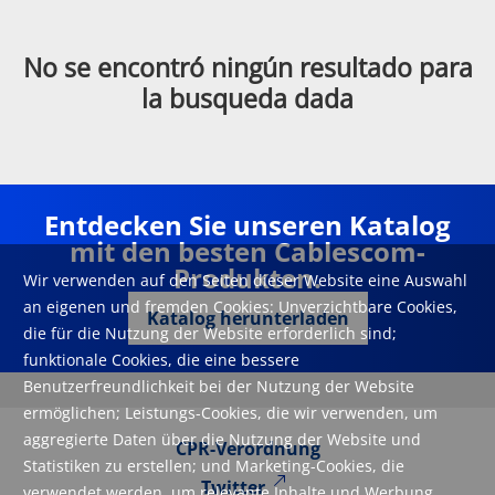
No se encontró ningún resultado para
la busqueda dada
Entdecken Sie unseren Katalog
mit den besten Cablescom-
Produkten.
Wir verwenden auf den Seiten dieser Website eine Auswahl
an eigenen und fremden Cookies: Unverzichtbare Cookies,
Katalog herunterladen
die für die Nutzung der Website erforderlich sind;
funktionale Cookies, die eine bessere
Benutzerfreundlichkeit bei der Nutzung der Website
ermöglichen; Leistungs-Cookies, die wir verwenden, um
aggregierte Daten über die Nutzung der Website und
CPR-Verordnung
Statistiken zu erstellen; und Marketing-Cookies, die
Twitter
verwendet werden, um relevante Inhalte und Werbung