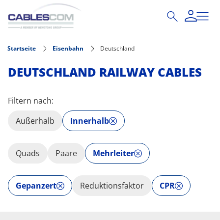
Direkt zum Inhalt
Startseite
Eisenbahn
Deutschland
DEUTSCHLAND RAILWAY CABLES
Filtern nach:
Außerhalb
Innerhalb
Quads
Paare
Mehrleiter
Gepanzert
Reduktionsfaktor
CPR