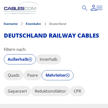
Direkt zum Inhalt
Startseite
Eisenbahn
Deutschland
DEUTSCHLAND RAILWAY CABLES
Filtern nach:
Außerhalb
Innerhalb
Quads
Paare
Mehrleiter
Gepanzert
Reduktionsfaktor
CPR