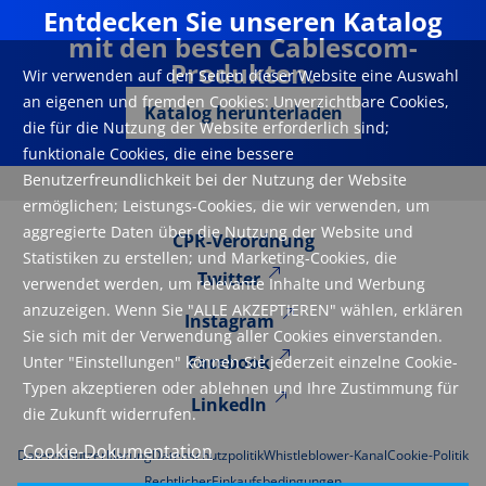
Entdecken Sie unseren Katalog
mit den besten Cablescom-
Produkten.
Wir verwenden auf den Seiten dieser Website eine Auswahl
an eigenen und fremden Cookies: Unverzichtbare Cookies,
Katalog herunterladen
die für die Nutzung der Website erforderlich sind;
funktionale Cookies, die eine bessere
Benutzerfreundlichkeit bei der Nutzung der Website
ermöglichen; Leistungs-Cookies, die wir verwenden, um
aggregierte Daten über die Nutzung der Website und
CPR-Verordnung
Statistiken zu erstellen; und Marketing-Cookies, die
Twitter
verwendet werden, um relevante Inhalte und Werbung
anzuzeigen. Wenn Sie "ALLE AKZEPTIEREN" wählen, erklären
Instagram
Sie sich mit der Verwendung aller Cookies einverstanden.
Facebook
Unter "Einstellungen" können Sie jederzeit einzelne Cookie-
Typen akzeptieren oder ablehnen und Ihre Zustimmung für
LinkedIn
die Zukunft widerrufen.
Cookie-Dokumentation
Datenschutzerklarung
Datenschutzpolitik
Whistleblower-Kanal
Cookie-Politik
Rechtlicher
Einkaufsbedingungen