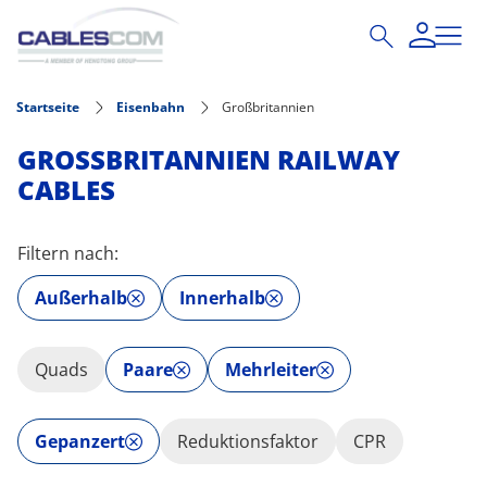
Direkt zum Inhalt
Startseite
Eisenbahn
Großbritannien
GROSSBRITANNIEN RAILWAY C
ABLES
Filtern nach:
Außerhalb
Innerhalb
Quads
Paare
Mehrleiter
Gepanzert
Reduktionsfaktor
CPR