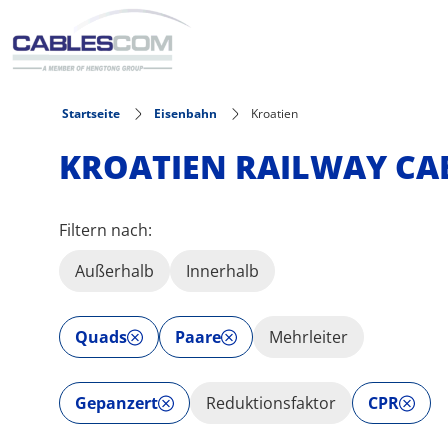
Direkt zum Inhalt
Startseite
Eisenbahn
Kroatien
KROATIEN RAILWAY CA
Filtern nach:
Außerhalb
Innerhalb
Quads
Paare
Mehrleiter
Gepanzert
Reduktionsfaktor
CPR