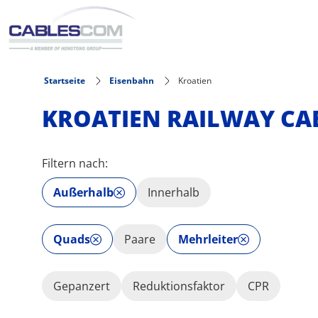
Direkt zum Inhalt
Startseite
Eisenbahn
Kroatien
KROATIEN RAILWAY CA
Filtern nach:
Außerhalb
Innerhalb
Quads
Paare
Mehrleiter
Gepanzert
Reduktionsfaktor
CPR