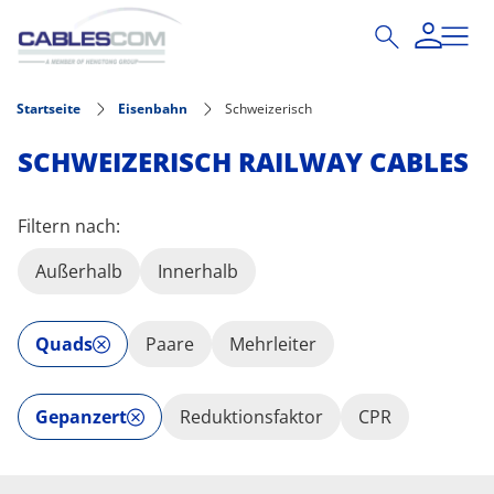
Direkt zum Inhalt
Startseite
Eisenbahn
Schweizerisch
SCHWEIZERISCH RAILWAY CABLES
Filtern nach:
Außerhalb
Innerhalb
Quads
Paare
Mehrleiter
Gepanzert
Reduktionsfaktor
CPR