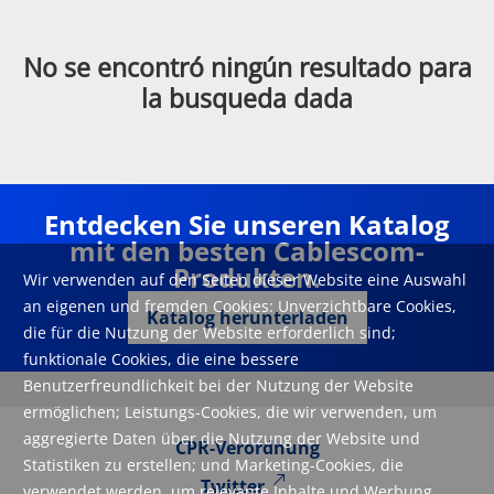
No se encontró ningún resultado para
la busqueda dada
Entdecken Sie unseren Katalog
mit den besten Cablescom-
Produkten.
Wir verwenden auf den Seiten dieser Website eine Auswahl
an eigenen und fremden Cookies: Unverzichtbare Cookies,
Katalog herunterladen
die für die Nutzung der Website erforderlich sind;
funktionale Cookies, die eine bessere
Benutzerfreundlichkeit bei der Nutzung der Website
ermöglichen; Leistungs-Cookies, die wir verwenden, um
aggregierte Daten über die Nutzung der Website und
CPR-Verordnung
Statistiken zu erstellen; und Marketing-Cookies, die
Twitter
verwendet werden, um relevante Inhalte und Werbung