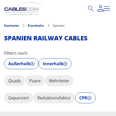
Direkt zum Inhalt
Startseite
Eisenbahn
Spanien
SPANIEN RAILWAY CABLES
Filtern nach:
Außerhalb
Innerhalb
Quads
Paare
Mehrleiter
Gepanzert
Reduktionsfaktor
CPR