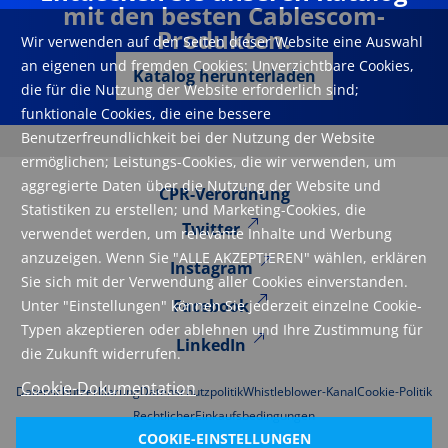
mit den besten Cablescom-
Produkten.
Wir verwenden auf den Seiten dieser Website eine Auswahl
an eigenen und fremden Cookies: Unverzichtbare Cookies,
Katalog herunterladen
die für die Nutzung der Website erforderlich sind;
funktionale Cookies, die eine bessere
Benutzerfreundlichkeit bei der Nutzung der Website
ermöglichen; Leistungs-Cookies, die wir verwenden, um
aggregierte Daten über die Nutzung der Website und
CPR-Verordnung
Statistiken zu erstellen; und Marketing-Cookies, die
Twitter
verwendet werden, um relevante Inhalte und Werbung
anzuzeigen. Wenn Sie "ALLE AKZEPTIEREN" wählen, erklären
Instagram
Sie sich mit der Verwendung aller Cookies einverstanden.
Facebook
Unter "Einstellungen" können Sie jederzeit einzelne Cookie-
Typen akzeptieren oder ablehnen und Ihre Zustimmung für
LinkedIn
die Zukunft widerrufen.
Cookie-Dokumentation
Datenschutzerklarung
Datenschutzpolitik
Whistleblower-Kanal
Cookie-Politik
Rechtlicher
Einkaufsbedingungen
COOKIE-EINSTELLUNGEN