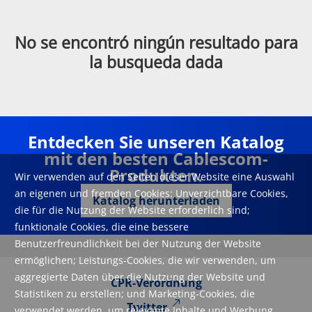
No se encontró ningún resultado para
la busqueda dada
Entdecken Sie unseren Katalog
mit den besten Cablescom-
Produkten.
Wir verwenden auf den Seiten dieser Website eine Auswahl
an eigenen und fremden Cookies: Unverzichtbare Cookies,
Katalog herunterladen
die für die Nutzung der Website erforderlich sind;
funktionale Cookies, die eine bessere
Benutzerfreundlichkeit bei der Nutzung der Website
ermöglichen; Leistungs-Cookies, die wir verwenden, um
aggregierte Daten über die Nutzung der Website und
CPR-Verordnung
Statistiken zu erstellen; und Marketing-Cookies, die
Twitter
verwendet werden, um relevante Inhalte und Werbung