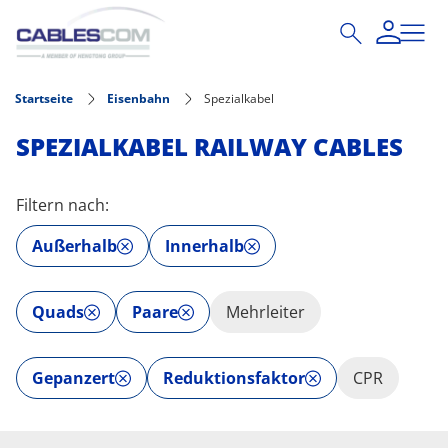
Direkt zum Inhalt
Startseite
Eisenbahn
Spezialkabel
SPEZIALKABEL RAILWAY CABLES
Filtern nach:
Außerhalb
Innerhalb
Quads
Paare
Mehrleiter
Gepanzert
Reduktionsfaktor
CPR