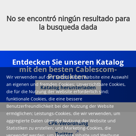
No se encontró ningún resultado para
la busqueda dada
Entdecken Sie unseren Katalog
mit den besten Cablescom-
Produkten.
Wir verwenden auf den Seiten dieser Website eine Auswahl
an eigenen und fremden Cookies: Unverzichtbare Cookies,
Katalog herunterladen
die für die Nutzung der Website erforderlich sind;
funktionale Cookies, die eine bessere
Benutzerfreundlichkeit bei der Nutzung der Website
ermöglichen; Leistungs-Cookies, die wir verwenden, um
aggregierte Daten über die Nutzung der Website und
CPR-Verordnung
Statistiken zu erstellen; und Marketing-Cookies, die
Twitter
verwendet werden, um relevante Inhalte und Werbung