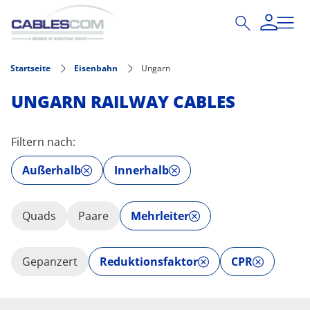
Direkt zum Inhalt
Startseite
Eisenbahn
Ungarn
UNGARN RAILWAY CABLES
Filtern nach:
Außerhalb
Innerhalb
Quads
Paare
Mehrleiter
Gepanzert
Reduktionsfaktor
CPR