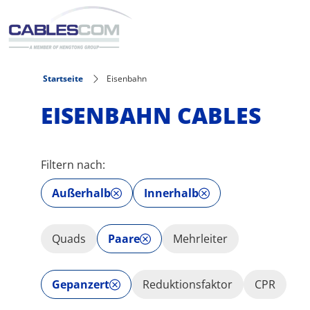
Direkt zum Inhalt
Startseite
Eisenbahn
EISENBAHN CABLES
Filtern nach:
Außerhalb
Innerhalb
Quads
Paare
Mehrleiter
Gepanzert
Reduktionsfaktor
CPR