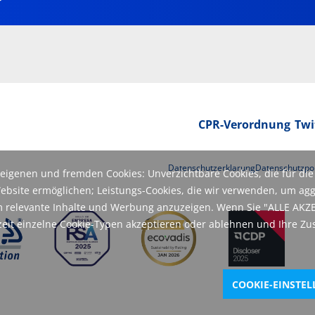
CPR-Verordnung
Twi
Datenschutzerklarung
Datenschutzpol
igenen und fremden Cookies: Unverzichtbare Cookies, die für die 
ebsite ermöglichen; Leistungs-Cookies, die wir verwenden, um agg
m relevante Inhalte und Werbung anzuzeigen. Wenn Sie "ALLE AKZE
zeit einzelne Cookie-Typen akzeptieren oder ablehnen und Ihre Zu
COOKIE-EINSTE