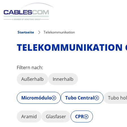
Direkt zum Inhalt
Startseite
Telekommunikation
TELEKOMMUNIKATION 
Filtern nach:
Außerhalb
Innerhalb
Micromódulo
Tubo Central
Tubo ho
Aramid
Glasfaser
CPR