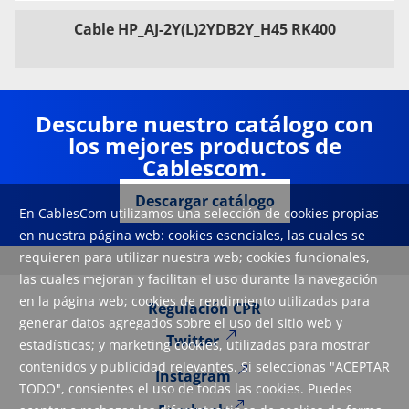
Cable HP_AJ-2Y(L)2YDB2Y_H45 RK400
Descubre nuestro catálogo con
los mejores productos de
Cablescom.
Descargar catálogo
En CablesCom utilizamos una selección de cookies propias
en nuestra página web: cookies esenciales, las cuales se
requieren para utilizar nuestra web; cookies funcionales,
las cuales mejoran y facilitan el uso durante la navegación
en la página web; cookies de rendimiento utilizadas para
Regulación CPR
generar datos agregados sobre el uso del sitio web y
Twitter
estadísticas; y marketing cookies, utilizadas para mostrar
contenidos y publicidad relevantes. Si seleccionas "ACEPTAR
Instagram
TODO", consientes el uso de todas las cookies. Puedes