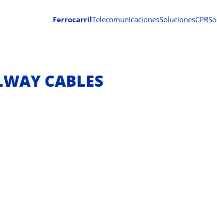
Ferrocarril
Telecomunicaciones
Soluciones
CPR
So
ILWAY CABLES