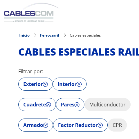
Pasar al contenido principal
Inicio
Ferrocarril
Cables especiales
CABLES ESPECIALES RA
Filtrar por:
Exterior
Interior
Cuadrete
Pares
Multiconductor
Armado
Factor Reductor
CPR