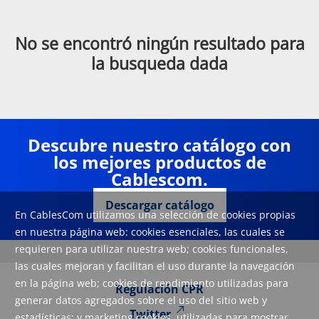
No se encontró ningún resultado para
la busqueda dada
Descubre nuestro catálogo con
los mejores productos de
Cablescom.
Descargar catálogo
En CablesCom utilizamos una selección de cookies propias
en nuestra página web: cookies esenciales, las cuales se
requieren para utilizar nuestra web; cookies funcionales,
las cuales mejoran y facilitan el uso durante la navegación
en la página web; cookies de rendimiento utilizadas para
Regulación CPR
generar datos agregados sobre el uso del sitio web y
Twitter
estadísticas; y marketing cookies, utilizadas para mostrar