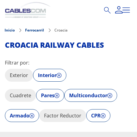
Pasar al contenido principal
Inicio
Ferrocarril
Croacia
CROACIA RAILWAY CABLES
Filtrar por:
Exterior
Interior
Cuadrete
Pares
Multiconductor
Armado
Factor Reductor
CPR