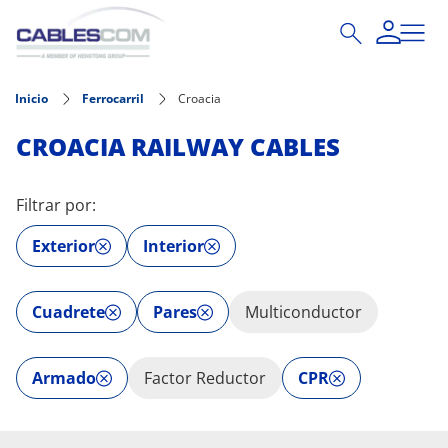
Pasar al contenido principal
Inicio
Ferrocarril
Croacia
CROACIA RAILWAY CABLES
Filtrar por:
Exterior
Interior
Cuadrete
Pares
Multiconductor
Armado
Factor Reductor
CPR