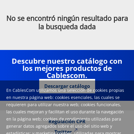
No se encontró ningún resultado para
la busqueda dada
Descubre nuestro catálogo con
los mejores productos de
Cablescom.
Descargar catálogo
En CablesCom utilizamos una selección de cookies propias
en nuestra página web: cookies esenciales, las cuales se
requieren para utilizar nuestra web; cookies funcionales,
las cuales mejoran y facilitan el uso durante la navegación
en la página web; cookies de rendimiento utilizadas para
Regulación CPR
generar datos agregados sobre el uso del sitio web y
Twitter
estadísticas; y marketing cookies, utilizadas para mostrar