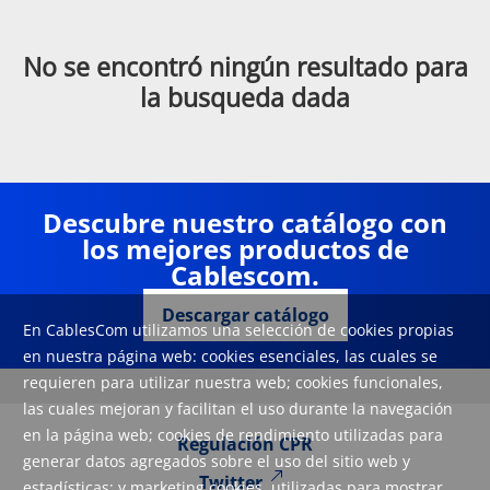
No se encontró ningún resultado para
la busqueda dada
Descubre nuestro catálogo con
los mejores productos de
Cablescom.
Descargar catálogo
En CablesCom utilizamos una selección de cookies propias
en nuestra página web: cookies esenciales, las cuales se
requieren para utilizar nuestra web; cookies funcionales,
las cuales mejoran y facilitan el uso durante la navegación
en la página web; cookies de rendimiento utilizadas para
Regulación CPR
generar datos agregados sobre el uso del sitio web y
Twitter
estadísticas; y marketing cookies, utilizadas para mostrar