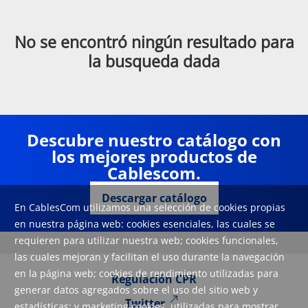
No se encontró ningún resultado para
la busqueda dada
Descubre nuestro catálogo con
los mejores productos de
Cablescom.
Descargar catálogo
En CablesCom utilizamos una selección de cookies propias
en nuestra página web: cookies esenciales, las cuales se
requieren para utilizar nuestra web; cookies funcionales,
las cuales mejoran y facilitan el uso durante la navegación
en la página web; cookies de rendimiento utilizadas para
Regulación CPR
generar datos agregados sobre el uso del sitio web y
Twitter
estadísticas; y marketing cookies, utilizadas para mostrar