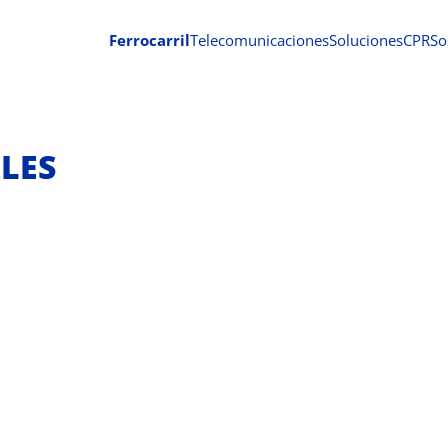
Ferrocarril
Telecomunicaciones
Soluciones
CPR
So
LES