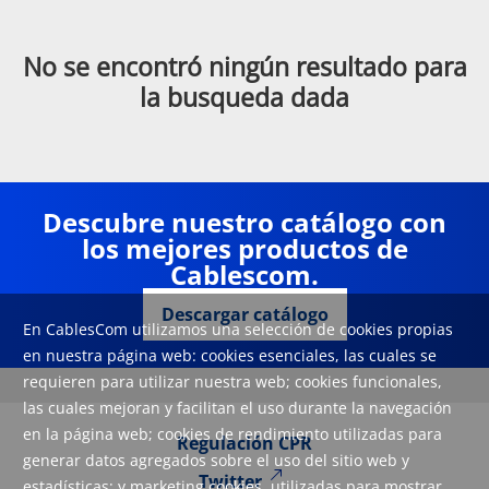
No se encontró ningún resultado para
la busqueda dada
Descubre nuestro catálogo con
los mejores productos de
Cablescom.
Descargar catálogo
En CablesCom utilizamos una selección de cookies propias
en nuestra página web: cookies esenciales, las cuales se
requieren para utilizar nuestra web; cookies funcionales,
las cuales mejoran y facilitan el uso durante la navegación
en la página web; cookies de rendimiento utilizadas para
Regulación CPR
generar datos agregados sobre el uso del sitio web y
Twitter
estadísticas; y marketing cookies, utilizadas para mostrar