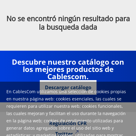
No se encontró ningún resultado para
la busqueda dada
Descubre nuestro catálogo con
los mejores productos de
Cablescom.
Descargar catálogo
En CablesCom utilizamos una selección de cookies propias
en nuestra página web: cookies esenciales, las cuales se
requieren para utilizar nuestra web; cookies funcionales,
las cuales mejoran y facilitan el uso durante la navegación
en la página web; cookies de rendimiento utilizadas para
Regulación CPR
generar datos agregados sobre el uso del sitio web y
Twitter
estadísticas; y marketing cookies, utilizadas para mostrar