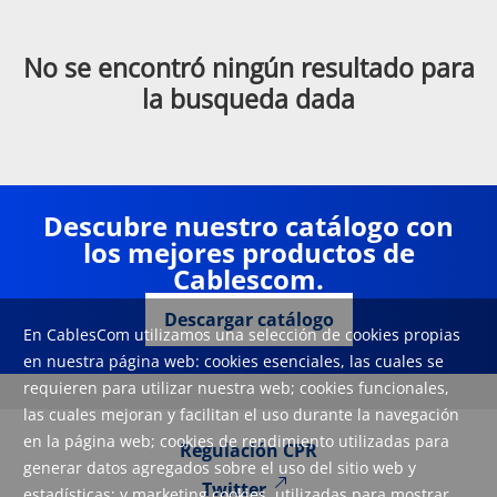
No se encontró ningún resultado para
la busqueda dada
Descubre nuestro catálogo con
los mejores productos de
Cablescom.
Descargar catálogo
En CablesCom utilizamos una selección de cookies propias
en nuestra página web: cookies esenciales, las cuales se
requieren para utilizar nuestra web; cookies funcionales,
las cuales mejoran y facilitan el uso durante la navegación
en la página web; cookies de rendimiento utilizadas para
Regulación CPR
generar datos agregados sobre el uso del sitio web y
Twitter
estadísticas; y marketing cookies, utilizadas para mostrar