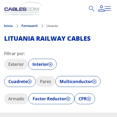
Pasar al contenido principal
Inicio
Ferrocarril
Lituania
LITUANIA RAILWAY CABLES
Filtrar por:
Exterior
Interior
Cuadrete
Pares
Multiconductor
Armado
Factor Reductor
CPR