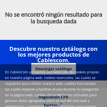
No se encontró ningún resultado para
la busqueda dada
Descubre nuestro catálogo con
los mejores productos de
Cablescom.
Descargar catálogo
En CablesCom utilizamos una selección de cookies propias
en nuestra página web: cookies esenciales, las cuales se
requieren para utilizar nuestra web; cookies funcionales,
las cuales mejoran y facilitan el uso durante la navegación
en la página web; cookies de rendimiento utilizadas para
Regulación CPR
generar datos agregados sobre el uso del sitio web y
Twitter
estadísticas; y marketing cookies, utilizadas para mostrar