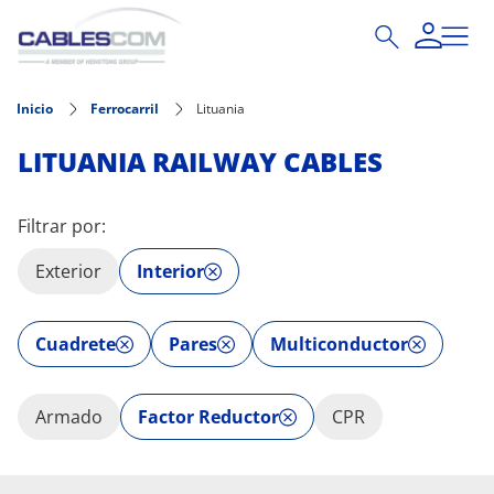
Pasar al contenido principal
Inicio
Ferrocarril
Lituania
LITUANIA RAILWAY CABLES
Filtrar por:
Exterior
Interior
Cuadrete
Pares
Multiconductor
Armado
Factor Reductor
CPR