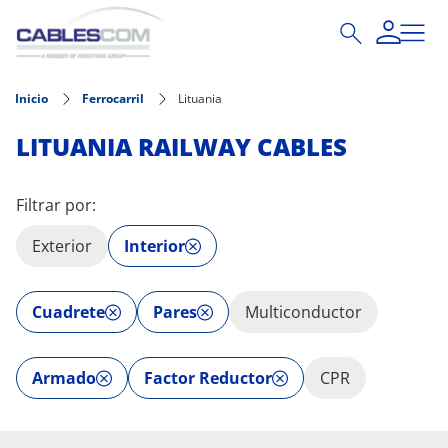
Pasar al contenido principal
Inicio
Ferrocarril
Lituania
LITUANIA RAILWAY CABLES
Filtrar por:
Exterior
Interior
Cuadrete
Pares
Multiconductor
Armado
Factor Reductor
CPR