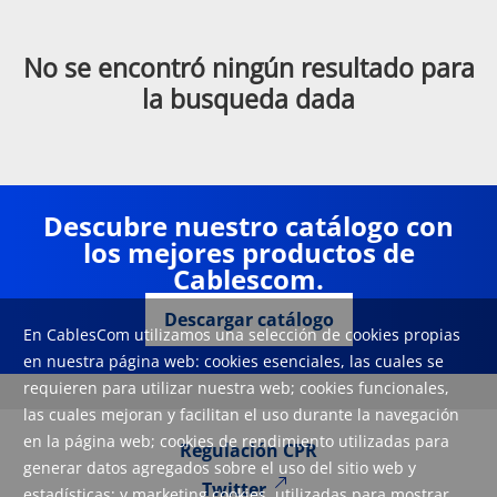
No se encontró ningún resultado para
la busqueda dada
Descubre nuestro catálogo con
los mejores productos de
Cablescom.
Descargar catálogo
En CablesCom utilizamos una selección de cookies propias
en nuestra página web: cookies esenciales, las cuales se
requieren para utilizar nuestra web; cookies funcionales,
las cuales mejoran y facilitan el uso durante la navegación
en la página web; cookies de rendimiento utilizadas para
Regulación CPR
generar datos agregados sobre el uso del sitio web y
Twitter
estadísticas; y marketing cookies, utilizadas para mostrar