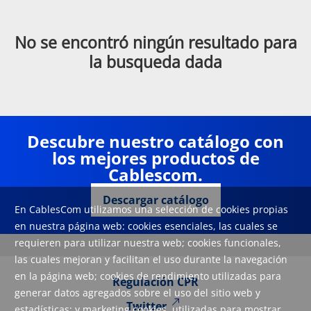
No se encontró ningún resultado para
la busqueda dada
Descubre nuestro catálogo con
los mejores productos de
Cablescom.
Descargar catálogo
En CablesCom utilizamos una selección de cookies propias
en nuestra página web: cookies esenciales, las cuales se
requieren para utilizar nuestra web; cookies funcionales,
las cuales mejoran y facilitan el uso durante la navegación
en la página web; cookies de rendimiento utilizadas para
Regulación CPR
generar datos agregados sobre el uso del sitio web y
Twitter
estadísticas; y marketing cookies, utilizadas para mostrar