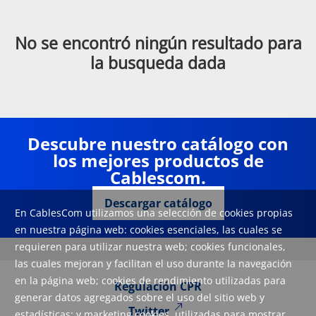
No se encontró ningún resultado para
la busqueda dada
Descubre nuestro catálogo con
los mejores productos de
Cablescom.
Descargar catálogo
En CablesCom utilizamos una selección de cookies propias
en nuestra página web: cookies esenciales, las cuales se
requieren para utilizar nuestra web; cookies funcionales,
las cuales mejoran y facilitan el uso durante la navegación
en la página web; cookies de rendimiento utilizadas para
Regulación CPR
generar datos agregados sobre el uso del sitio web y
Twitter
estadísticas; y marketing cookies, utilizadas para mostrar