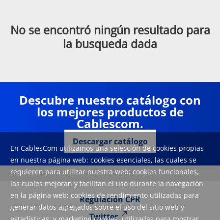
No se encontró ningún resultado para
la busqueda dada
Descubre nuestro catálogo con
los mejores productos de
Cablescom.
Descargar catálogo
En CablesCom utilizamos una selección de cookies propias
en nuestra página web: cookies esenciales, las cuales se
requieren para utilizar nuestra web; cookies funcionales,
las cuales mejoran y facilitan el uso durante la navegación
en la página web; cookies de rendimiento utilizadas para
Regulación CPR
generar datos agregados sobre el uso del sitio web y
Twitter
estadísticas; y marketing cookies, utilizadas para mostrar