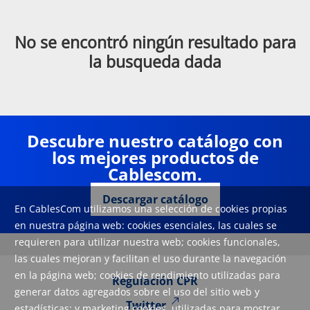
No se encontró ningún resultado para
la busqueda dada
Descubre nuestro catálogo con
los mejores productos de
Cablescom.
Descargar catálogo
En CablesCom utilizamos una selección de cookies propias
en nuestra página web: cookies esenciales, las cuales se
requieren para utilizar nuestra web; cookies funcionales,
las cuales mejoran y facilitan el uso durante la navegación
en la página web; cookies de rendimiento utilizadas para
Regulación CPR
generar datos agregados sobre el uso del sitio web y
Twitter
estadísticas; y marketing cookies, utilizadas para mostrar