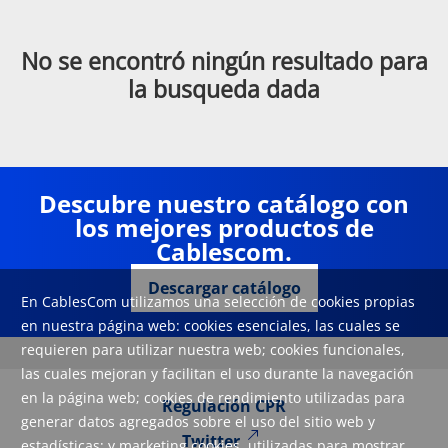
No se encontró ningún resultado para
la busqueda dada
Descubre nuestro catálogo con
los mejores productos de
Cablescom.
Descargar catálogo
En CablesCom utilizamos una selección de cookies propias
en nuestra página web: cookies esenciales, las cuales se
requieren para utilizar nuestra web; cookies funcionales,
las cuales mejoran y facilitan el uso durante la navegación
en la página web; cookies de rendimiento utilizadas para
Regulación CPR
generar datos agregados sobre el uso del sitio web y
Twitter
estadísticas; y marketing cookies, utilizadas para mostrar