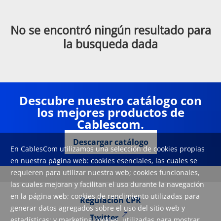
No se encontró ningún resultado para
la busqueda dada
Descubre nuestro catálogo con
los mejores productos de
Cablescom.
Descargar catálogo
En CablesCom utilizamos una selección de cookies propias
en nuestra página web: cookies esenciales, las cuales se
requieren para utilizar nuestra web; cookies funcionales,
las cuales mejoran y facilitan el uso durante la navegación
en la página web; cookies de rendimiento utilizadas para
Regulación CPR
generar datos agregados sobre el uso del sitio web y
Twitter
estadísticas; y marketing cookies, utilizadas para mostrar