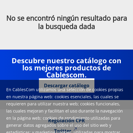
No se encontró ningún resultado para
la busqueda dada
Descubre nuestro catálogo con
los mejores productos de
Cablescom.
Descargar catálogo
En CablesCom utilizamos una selección de cookies propias
en nuestra página web: cookies esenciales, las cuales se
requieren para utilizar nuestra web; cookies funcionales,
las cuales mejoran y facilitan el uso durante la navegación
en la página web; cookies de rendimiento utilizadas para
Regulación CPR
generar datos agregados sobre el uso del sitio web y
Twitter
estadísticas; y marketing cookies, utilizadas para mostrar