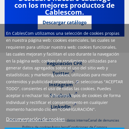
con los mejores productos de
Cablescom.
Descargar catálogo
En CablesCom utilizamos una selección de cookies propias
en nuestra página web: cookies esenciales, las cuales se
requieren para utilizar nuestra web; cookies funcionales,
las cuales mejoran y facilitan el uso durante la navegación
en la página web; cookies de rendimiento utilizadas para
Regulación CPR
generar datos agregados sobre el uso del sitio web y
Twitter
estadísticas; y marketing cookies, utilizadas para mostrar
contenidos y publicidad relevantes. Si seleccionas "ACEPTAR
Instagram
TODO", consientes el uso de todas las cookies. Puedes
Facebook
aceptar o rechazar los diferentes tipos de cookies de forma
individual y rectificar el consentimiento en cualquier
LinkedIn
momento haciendo clic en "CONFIGURACIÓN".
Documentación de cookies
Política de privacidad
Protección de datos interna
Canal de denuncias
Política de cookies
Aviso legal
Condiciones de Compra