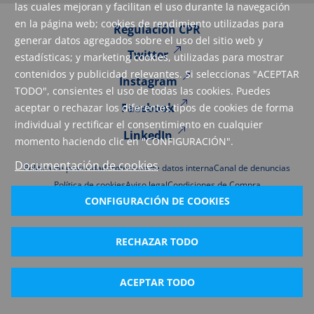
las cuales mejoran y facilitan el uso durante la navegación
en la página web; cookies de rendimiento utilizadas para
Regulación CPR
generar datos agregados sobre el uso del sitio web y
Twitter
estadísticas; y marketing cookies, utilizadas para mostrar
contenidos y publicidad relevantes. Si seleccionas "ACEPTAR
Instagram
TODO", consientes el uso de todas las cookies. Puedes
Facebook
aceptar o rechazar los diferentes tipos de cookies de forma
individual y rectificar el consentimiento en cualquier
LinkedIn
momento haciendo clic en "CONFIGURACIÓN".
Documentación de cookies
Política de privacidad
Protección de datos interna
Canal de denuncias
Política de cookies
Aviso legal
Condiciones de Compra
CONFIGURACIÓN DE COOKIES
RECHAZAR TODO
ACEPTAR TODO