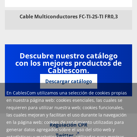
Cable Multiconductores FC-TI-2S-TI FR0,3
Descubre nuestro catálogo
con los mejores productos de
Cablescom.
Descargar catálogo
En CablesCom utilizamos una selección de cookies propias
en nuestra página web: cookies esenciales, las cuales se
requieren para utilizar nuestra web; cookies funcionales,
las cuales mejoran y facilitan el uso durante la navegación
en la página web; cookies de rendimiento utilizadas para
Regulación CPR
generar datos agregados sobre el uso del sitio web y
Twitter
estadísticas; y marketing cookies, utilizadas para mostrar