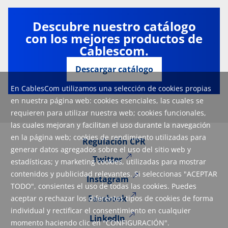
Descubre nuestro catálogo
con los mejores productos de
Cablescom.
Descargar catálogo
En CablesCom utilizamos una selección de cookies propias
en nuestra página web: cookies esenciales, las cuales se
requieren para utilizar nuestra web; cookies funcionales,
las cuales mejoran y facilitan el uso durante la navegación
en la página web; cookies de rendimiento utilizadas para
Regulación CPR
generar datos agregados sobre el uso del sitio web y
Twitter
estadísticas; y marketing cookies, utilizadas para mostrar
contenidos y publicidad relevantes. Si seleccionas "ACEPTAR
Instagram
TODO", consientes el uso de todas las cookies. Puedes
Facebook
aceptar o rechazar los diferentes tipos de cookies de forma
individual y rectificar el consentimiento en cualquier
LinkedIn
momento haciendo clic en "CONFIGURACIÓN".