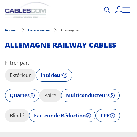
Aller au contenu principal
Accueil
Ferroviaires
Allemagne
ALLEMAGNE RAILWAY CABLES
Filtrer par:
Extérieur
Intérieur
Quartes
Paire
Multiconducteurs
Blindé
Facteur de Réduction
CPR