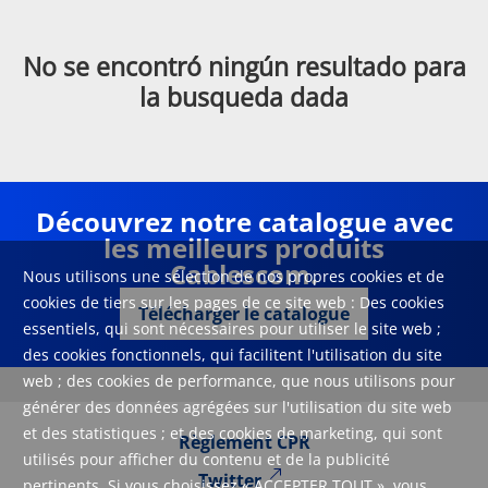
No se encontró ningún resultado para
la busqueda dada
Découvrez notre catalogue avec
les meilleurs produits
Cablescom.
Nous utilisons une sélection de nos propres cookies et de
cookies de tiers sur les pages de ce site web : Des cookies
Télécharger le catalogue
essentiels, qui sont nécessaires pour utiliser le site web ;
des cookies fonctionnels, qui facilitent l'utilisation du site
web ; des cookies de performance, que nous utilisons pour
générer des données agrégées sur l'utilisation du site web
et des statistiques ; et des cookies de marketing, qui sont
Règlement CPR
utilisés pour afficher du contenu et de la publicité
Twitter
pertinents. Si vous choisissez « ACCEPTER TOUT », vous