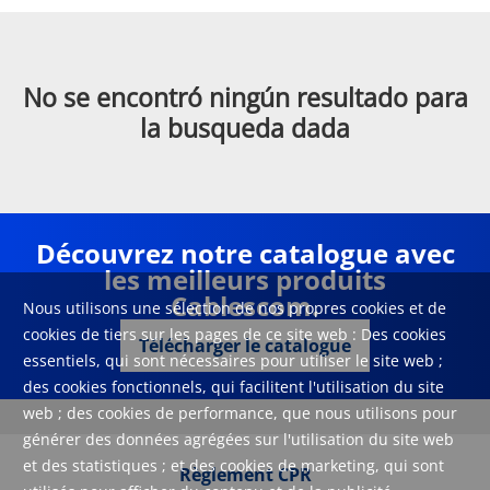
No se encontró ningún resultado para
la busqueda dada
Découvrez notre catalogue avec
les meilleurs produits
Cablescom.
Nous utilisons une sélection de nos propres cookies et de
cookies de tiers sur les pages de ce site web : Des cookies
Télécharger le catalogue
essentiels, qui sont nécessaires pour utiliser le site web ;
des cookies fonctionnels, qui facilitent l'utilisation du site
web ; des cookies de performance, que nous utilisons pour
générer des données agrégées sur l'utilisation du site web
et des statistiques ; et des cookies de marketing, qui sont
Règlement CPR