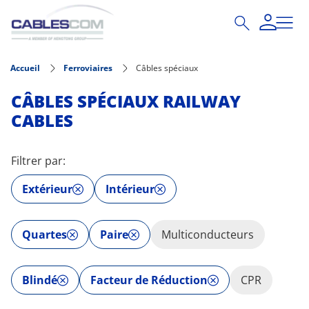
Aller au contenu principal
Accueil
Ferroviaires
Câbles spéciaux
CÂBLES SPÉCIAUX RAILWAY
CABLES
Filtrer par:
Extérieur
Intérieur
Quartes
Paire
Multiconducteurs
Blindé
Facteur de Réduction
CPR