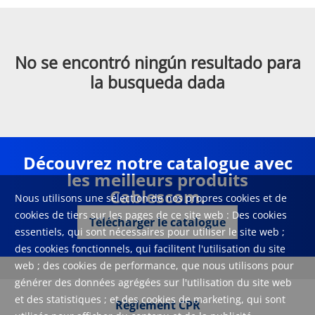
No se encontró ningún resultado para
la busqueda dada
Découvrez notre catalogue avec
les meilleurs produits
Cablescom.
Nous utilisons une sélection de nos propres cookies et de
cookies de tiers sur les pages de ce site web : Des cookies
Télécharger le catalogue
essentiels, qui sont nécessaires pour utiliser le site web ;
des cookies fonctionnels, qui facilitent l'utilisation du site
web ; des cookies de performance, que nous utilisons pour
générer des données agrégées sur l'utilisation du site web
et des statistiques ; et des cookies de marketing, qui sont
Règlement CPR