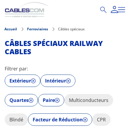
Aller au contenu principal
Accueil
Ferroviaires
Câbles spéciaux
CÂBLES SPÉCIAUX RAILWAY
CABLES
Filtrer par:
Extérieur
Intérieur
Quartes
Paire
Multiconducteurs
Blindé
Facteur de Réduction
CPR