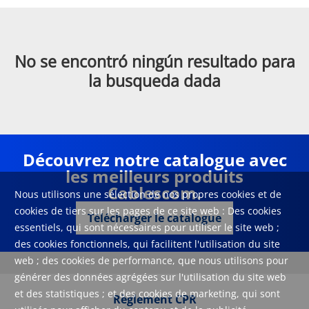
No se encontró ningún resultado para
la busqueda dada
Découvrez notre catalogue avec
les meilleurs produits
Cablescom.
Nous utilisons une sélection de nos propres cookies et de
cookies de tiers sur les pages de ce site web : Des cookies
Télécharger le catalogue
essentiels, qui sont nécessaires pour utiliser le site web ;
des cookies fonctionnels, qui facilitent l'utilisation du site
web ; des cookies de performance, que nous utilisons pour
générer des données agrégées sur l'utilisation du site web
et des statistiques ; et des cookies de marketing, qui sont
Règlement CPR