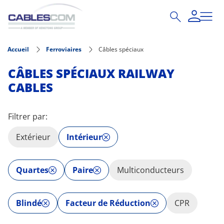
Aller au contenu principal
Accueil
Ferroviaires
Câbles spéciaux
CÂBLES SPÉCIAUX RAILWAY
CABLES
Filtrer par:
Extérieur
Intérieur
Quartes
Paire
Multiconducteurs
Blindé
Facteur de Réduction
CPR