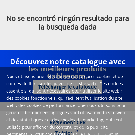
No se encontró ningún resultado para
la busqueda dada
Découvrez notre catalogue avec
les meilleurs produits
Cablescom.
Nous utilisons une sélection de nos propres cookies et de
cookies de tiers sur les pages de ce site web : Des cookies
Télécharger le catalogue
essentiels, qui sont nécessaires pour utiliser le site web ;
des cookies fonctionnels, qui facilitent l'utilisation du site
web ; des cookies de performance, que nous utilisons pour
générer des données agrégées sur l'utilisation du site web
et des statistiques ; et des cookies de marketing, qui sont
Règlement CPR
utilisés pour afficher du contenu et de la publicité
Twitter
pertinents. Si vous choisissez « ACCEPTER TOUT », vous