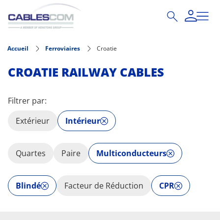
Aller au contenu principal
Accueil
Ferroviaires
Croatie
CROATIE RAILWAY CABLES
Filtrer par:
Extérieur
Intérieur
Quartes
Paire
Multiconducteurs
Blindé
Facteur de Réduction
CPR