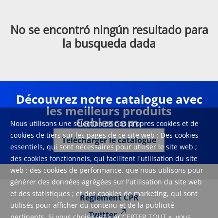
No se encontró ningún resultado para
la busqueda dada
Découvrez notre catalogue avec
les meilleurs produits
Cablescom.
Nous utilisons une sélection de nos propres cookies et de
cookies de tiers sur les pages de ce site web : Des cookies
Télécharger le catalogue
essentiels, qui sont nécessaires pour utiliser le site web ;
des cookies fonctionnels, qui facilitent l'utilisation du site
web ; des cookies de performance, que nous utilisons pour
générer des données agrégées sur l'utilisation du site web
et des statistiques ; et des cookies de marketing, qui sont
Règlement CPR
utilisés pour afficher du contenu et de la publicité
Twitter
pertinents. Si vous choisissez « ACCEPTER TOUT », vous