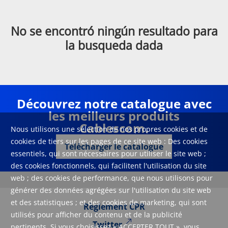
No se encontró ningún resultado para
la busqueda dada
Découvrez notre catalogue avec
les meilleurs produits
Cablescom.
Nous utilisons une sélection de nos propres cookies et de
cookies de tiers sur les pages de ce site web : Des cookies
Télécharger le catalogue
essentiels, qui sont nécessaires pour utiliser le site web ;
des cookies fonctionnels, qui facilitent l'utilisation du site
web ; des cookies de performance, que nous utilisons pour
générer des données agrégées sur l'utilisation du site web
et des statistiques ; et des cookies de marketing, qui sont
Règlement CPR
utilisés pour afficher du contenu et de la publicité
Twitter
pertinents. Si vous choisissez « ACCEPTER TOUT », vous