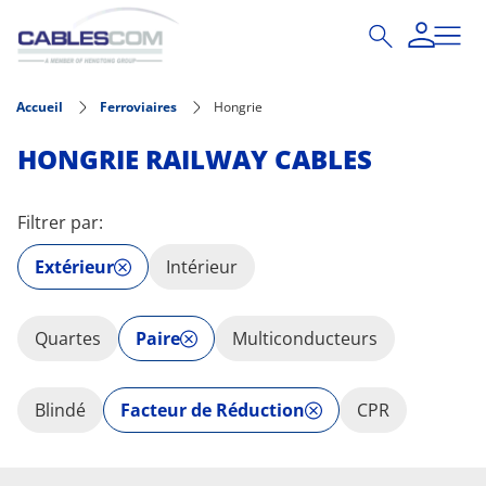
Aller au contenu principal
Accueil
Ferroviaires
Hongrie
HONGRIE RAILWAY CABLES
Filtrer par:
Extérieur
Intérieur
Quartes
Paire
Multiconducteurs
Blindé
Facteur de Réduction
CPR