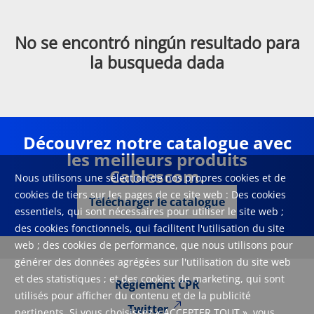
No se encontró ningún resultado para
la busqueda dada
Découvrez notre catalogue avec
les meilleurs produits
Cablescom.
Nous utilisons une sélection de nos propres cookies et de
cookies de tiers sur les pages de ce site web : Des cookies
Télécharger le catalogue
essentiels, qui sont nécessaires pour utiliser le site web ;
des cookies fonctionnels, qui facilitent l'utilisation du site
web ; des cookies de performance, que nous utilisons pour
générer des données agrégées sur l'utilisation du site web
et des statistiques ; et des cookies de marketing, qui sont
Règlement CPR
utilisés pour afficher du contenu et de la publicité
Twitter
pertinents. Si vous choisissez « ACCEPTER TOUT », vous