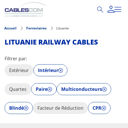
Aller au contenu principal
Accueil
Ferroviaires
Lituanie
LITUANIE RAILWAY CABLES
Filtrer par:
Extérieur
Intérieur
Quartes
Paire
Multiconducteurs
Blindé
Facteur de Réduction
CPR