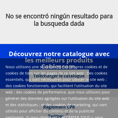
No se encontró ningún resultado para
la busqueda dada
Découvrez notre catalogue avec
les meilleurs produits
Cablescom.
Nous utilisons une sélection de nos propres cookies et de
cookies de tiers sur les pages de ce site web : Des cookies
Télécharger le catalogue
essentiels, qui sont nécessaires pour utiliser le site web ;
des cookies fonctionnels, qui facilitent l'utilisation du site
web ; des cookies de performance, que nous utilisons pour
générer des données agrégées sur l'utilisation du site web
et des statistiques ; et des cookies de marketing, qui sont
Règlement CPR
utilisés pour afficher du contenu et de la publicité
Twitter
pertinents. Si vous choisissez « ACCEPTER TOUT », vous