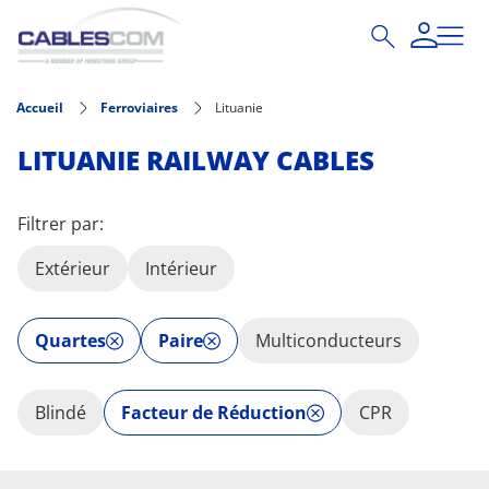
Aller au contenu principal
Accueil
Ferroviaires
Lituanie
LITUANIE RAILWAY CABLES
Filtrer par:
Extérieur
Intérieur
Quartes
Paire
Multiconducteurs
Blindé
Facteur de Réduction
CPR