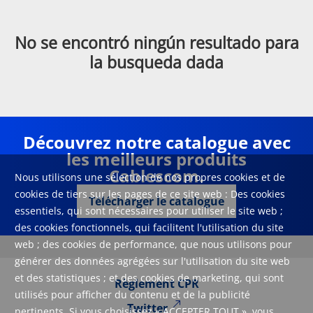
No se encontró ningún resultado para
la busqueda dada
Découvrez notre catalogue avec
les meilleurs produits
Cablescom.
Nous utilisons une sélection de nos propres cookies et de
cookies de tiers sur les pages de ce site web : Des cookies
Télécharger le catalogue
essentiels, qui sont nécessaires pour utiliser le site web ;
des cookies fonctionnels, qui facilitent l'utilisation du site
web ; des cookies de performance, que nous utilisons pour
générer des données agrégées sur l'utilisation du site web
et des statistiques ; et des cookies de marketing, qui sont
Règlement CPR
utilisés pour afficher du contenu et de la publicité
Twitter
pertinents. Si vous choisissez « ACCEPTER TOUT », vous