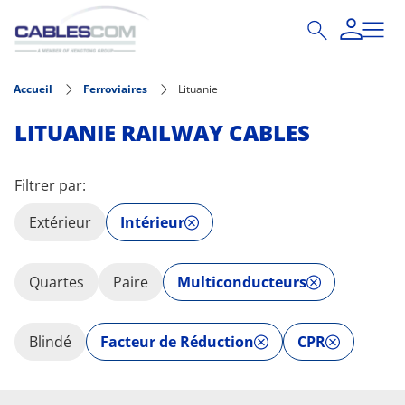
Aller au contenu principal
Accueil
Ferroviaires
Lituanie
LITUANIE RAILWAY CABLES
Filtrer par:
Extérieur
Intérieur
Quartes
Paire
Multiconducteurs
Blindé
Facteur de Réduction
CPR