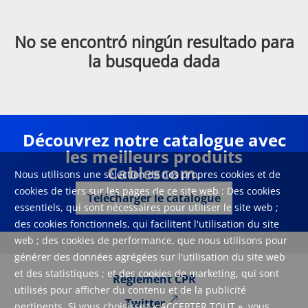
No se encontró ningún resultado para
la busqueda dada
Découvrez notre catalogue avec
les meilleurs produits
Cablescom.
Nous utilisons une sélection de nos propres cookies et de
cookies de tiers sur les pages de ce site web : Des cookies
Télécharger le catalogue
essentiels, qui sont nécessaires pour utiliser le site web ;
des cookies fonctionnels, qui facilitent l'utilisation du site
web ; des cookies de performance, que nous utilisons pour
générer des données agrégées sur l'utilisation du site web
et des statistiques ; et des cookies de marketing, qui sont
Règlement CPR
utilisés pour afficher du contenu et de la publicité
Twitter
pertinents. Si vous choisissez « ACCEPTER TOUT », vous