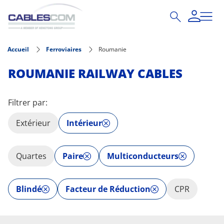
Aller au contenu principal
Accueil
Ferroviaires
Roumanie
ROUMANIE RAILWAY CABLES
Filtrer par:
Extérieur
Intérieur
Quartes
Paire
Multiconducteurs
Blindé
Facteur de Réduction
CPR